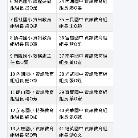
6
陽光國小
課程研發
34
內湖國中
資訊教育組
組組長
呂O瀅
組長
廖O晏
7
舊社國小
資訊教育
35
三民國中
資訊教育組
組組長
梁O遠
組長
宋O穎
8
頂埔國小
資訊教育
36
富禮國中
資訊教育組
組組長
陳O憲
組長
藍O凱
9
南隘國小
教務處主
37
南華國中
資訊教育組
任
卓O賢
組長
黃O宜
10
內湖國小
資訊教育
38
光武國中
資訊教育組
組組長
鍾O章
組長
張O銓
11
朝山國小
資訊教育
39
育賢國中
資訊教育組
組組長
楊O芳
組長
葉O宏
12
茄苳國小
特殊教育
40
光華國中
資訊教育組
組組長
魏O如
組長
張O誠
13
大庄國小
資訊教育
41
培英國中
資訊教育組
組組長
郭O哲
組長
游O文