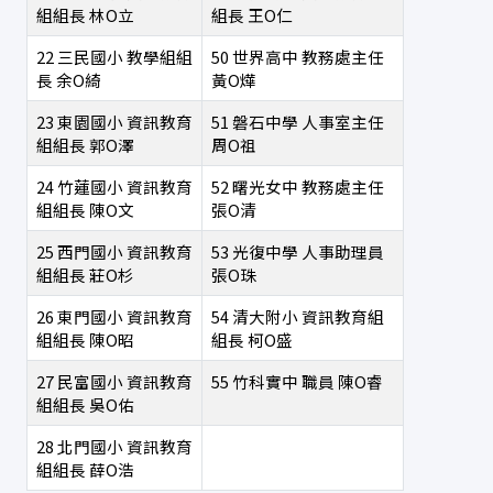
組組長
林O立
組長
王O仁
22
三民國小
教學組組
50
世界高中
教務處主任
長
余O綺
黃O燁
23
東園國小
資訊教育
51
磐石中學
人事室主任
組組長
郭O澤
周O祖
24
竹蓮國小
資訊教育
52
曙光女中
教務處主任
組組長
陳O文
張O清
25
西門國小
資訊教育
53
光復中學
人事助理員
組組長
莊O杉
張O珠
26
東門國小
資訊教育
54
清大附小
資訊教育組
組組長
陳O昭
組長
柯O盛
27
民富國小
資訊教育
55
竹科實中
職員
陳O睿
組組長
吳O佑
28
北門國小
資訊教育
組組長
薛O浩