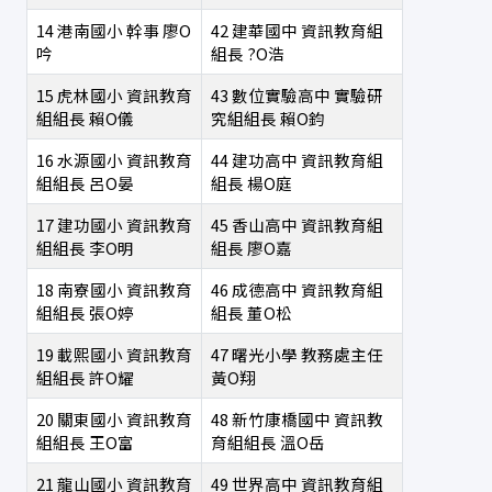
14
港南國小
幹事
廖O
42
建華國中
資訊教育組
吟
組長
?O浩
15
虎林國小
資訊教育
43
數位實驗高中
實驗研
組組長
賴O儀
究組組長
賴O鈞
16
水源國小
資訊教育
44
建功高中
資訊教育組
組組長
呂O晏
組長
楊O庭
17
建功國小
資訊教育
45
香山高中
資訊教育組
組組長
李O明
組長
廖O嘉
18
南寮國小
資訊教育
46
成德高中
資訊教育組
組組長
張O婷
組長
董O松
19
載熙國小
資訊教育
47
曙光小學
教務處主任
組組長
許O耀
黃O翔
20
關東國小
資訊教育
48
新竹康橋國中
資訊教
組組長
王O富
育組組長
溫O岳
21
龍山國小
資訊教育
49
世界高中
資訊教育組