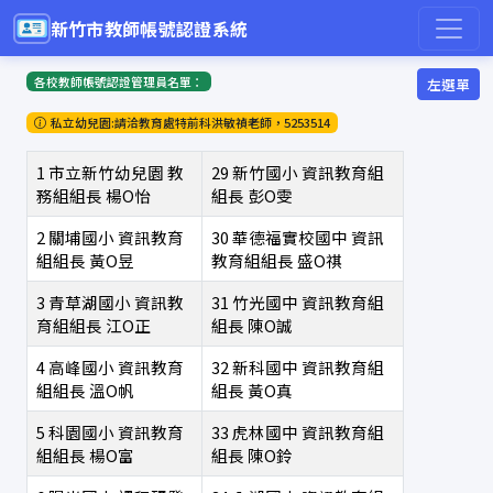
新竹市教師帳號認證系統
各校教師帳號認證管理員名單：
左選單
私立幼兒園:請洽教育處特前科洪敏禎老師，5253514
1
市立新竹幼兒園
教
29
新竹國小
資訊教育組
務組組長
楊O怡
組長
彭O雯
2
關埔國小
資訊教育
30
華德福實校國中
資訊
組組長
黃O昱
教育組組長
盛O祺
3
青草湖國小
資訊教
31
竹光國中
資訊教育組
育組組長
江O正
組長
陳O誠
4
高峰國小
資訊教育
32
新科國中
資訊教育組
組組長
溫O帆
組長
黃O真
5
科園國小
資訊教育
33
虎林國中
資訊教育組
組組長
楊O富
組長
陳O鈴